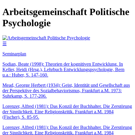
Arbeitsgemeinschaft Politische
Psychologie
☰
Seminarplan
Sodian, Beate (1998): Theorien der kognitiven Entwicklung. In
Keller, Heidi (Hrsg.), Lehrbuch Entwicklungspsychologie, Bern
u.a.: Huber, S. 147-160.
Mead, George Herbert (1934): Geist, Identität und Gesellschaft aus
der Perspektive des Sozialbehaviorismus, Frankfurt a.M. 1973:
Suhrkamp, S. 177-206.
Lorenzer, Alfred (1981): Das Konzil der Buchhalter. Die Zerstörung
der Sinnlichkeit. Eine Religionskritik. Frankfurt a.M. 1984
(Fischer), S. 85-95.
Lorenzer, Alfred (1981): Das Konzil der Buchhalter. Die Zerstörung
der Sinnlichkeit. Eine Religionskritik. Frankfurt a.M. 1984