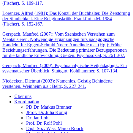
(Fischer), S. 109-117.
Lorenzer, Alfred (1981): Das Konzil der Buchhalter. Die Zerstörung
der Sinnlichkeit. Eine Religionskritik. Frankfurt a.M. 1984
(Fischer), S. 152-167.
Gerspach, Manfred (2007): Vom Szenischen Verstehen zum
Mentalisieren. Notwendige Ergänzungen fürs pädagogische
Handeln. In: Eggert-Schmid Noerr, Annelinde u.a. (Hg.): Frühe
Beziehungserfahrungen. Die Bedeutung primärer Bezugspersonen
für die kindliche Entwicklung, Gießen: Psychosozial, S. 261-307.
Gerspach, Manfred (2009): Psychoanalytische Heilpädagogik. Ein
systematischer Überblick. Stuttgart: Kohlhammer, S. 107-134.
Niedecken, Dietmut (2003): Namenlos. Geistig Behinderte
verstehen. Weinheim u.a.: Beltz, S. 227-241.
Über uns
Koordination
PD Dr. Markus Brunner
JProf. Dr. Julia König
Dr. Jan Lohl
Prof. Dr. Rolf Pohl
Dipl. Soz. Wiss. Marco Roock