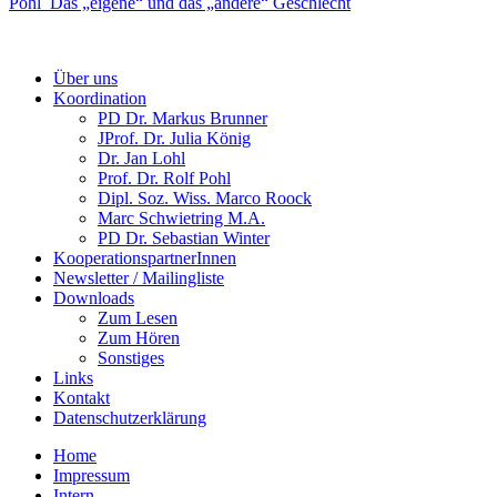
Pohl_Das „eigene“ und das „andere“ Geschlecht
Über uns
Koordination
PD Dr. Markus Brunner
JProf. Dr. Julia König
Dr. Jan Lohl
Prof. Dr. Rolf Pohl
Dipl. Soz. Wiss. Marco Roock
Marc Schwietring M.A.
PD Dr. Sebastian Winter
KooperationspartnerInnen
Newsletter / Mailingliste
Downloads
Zum Lesen
Zum Hören
Sonstiges
Links
Kontakt
Datenschutzerklärung
Home
Impressum
Intern